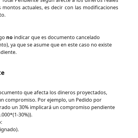
 Total Pendiente según afecte a los dineros reales
s montos actuales, es decir con las modificaciones
to.
go 
no
 indicar que es documento cancelado 
o), ya que se asume que en este caso no existe 
diente.
te
ocumento que afecta los dineros proyectados, 
 un compromiso. Por ejemplo, un Pedido por 
turado un 30% implicará un compromiso pendiente 
.000*(1-30%)).
:
signado).