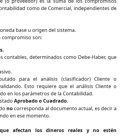
ente (o proveedor) es la suma de los compromisos
ontabilidad como de Comercial, independientes de
 moneda base u origen del sistema.
da compromiso son:
s.
os contables, determinados como Debe-Haber, que
asivo.
tado para el análisis (clasificador) Cliente o
lidando. Esto requiere que el análisis Cliente o
do en los parámetros de la Contabilidad.
estado
Aprobado o Cuadrado
.
ado
no
corresponda al documento actual, es decir a
sando en ese momento.
que afectan los dineros reales y no estén