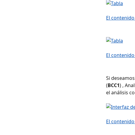
Si deseamos 
(
BCC1
) , Ana
el análisis 