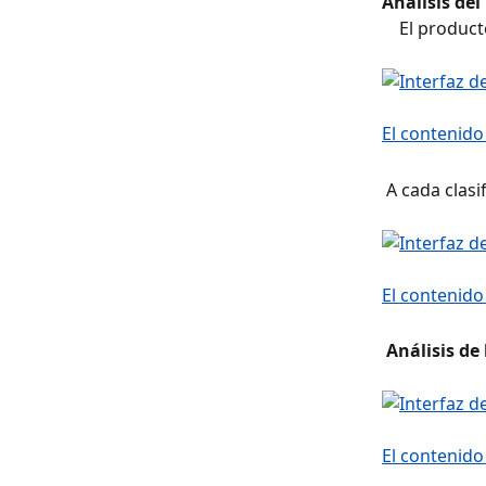
Análisis del
    El prod
 A cada clasi
 Análisis de