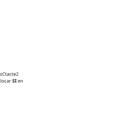
isCtacte2 
locar 
SI
 en 