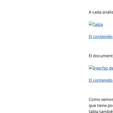
A cada anális
El documento
Como vemos 
que tiene por
tabla tambié