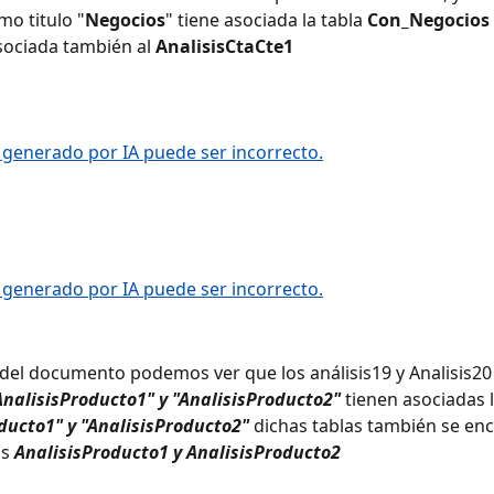
mo titulo "
Negocios
" tiene asociada la tabla 
Con_Negocios
ociada también al 
AnalisisCtaCte1
e del documento podemos ver que los análisis19 y Analisis20
AnalisisProducto1" y "AnalisisProducto2" 
tienen asociadas l
ducto1" y "AnalisisProducto2" 
dichas tablas también se en
s 
AnalisisProducto1 y AnalisisProducto2