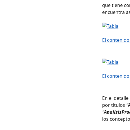
que tiene co
encuentra as
En el detall
por títulos 
"
"AnalisisPro
los concepto