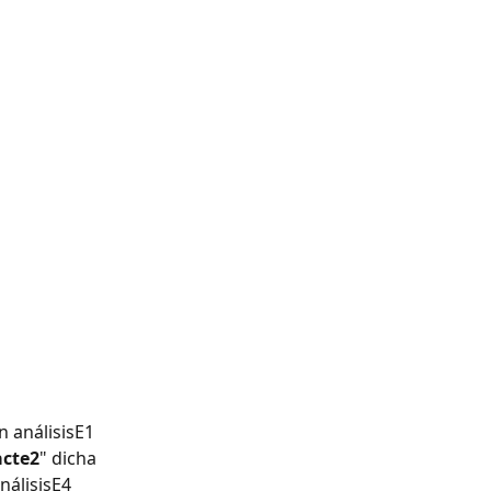
 análisisE1 
acte2
" dicha 
análisisE4 