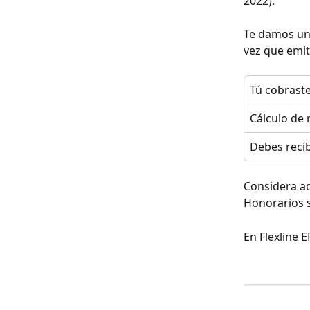
2022).
Te damos un 
vez que emi
Tú cobrast
Cálculo de 
Debes recib
Considera ad
Honorarios s
En Flexline E