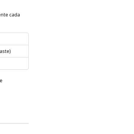
ente cada 
aste)
e 